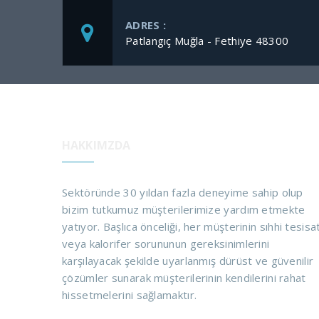
ADRES :
Patlangıç Muğla - Fethiye 48300
HAKKIMZDA
Sektöründe 30 yıldan fazla deneyime sahip olup
bizim tutkumuz müşterilerimize yardım etmekte
yatıyor. Başlıca önceliği, her müşterinin sıhhi tesisa
veya kalorifer sorununun gereksinimlerini
karşılayacak şekilde uyarlanmış dürüst ve güvenilir
çözümler sunarak müşterilerinin kendilerini rahat
hissetmelerini sağlamaktır.