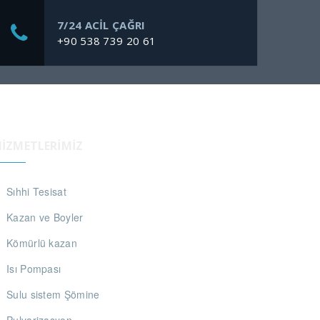
7/24 ACİL ÇAĞRI
+90 538 739 20 61
HIZMETLERIMIZ
Sıhhi Tesisat
Kazan ve Boyler
Kömürlü kazan
Isı Pompası
Sulu sistem Şömine
Pulvarizasyon