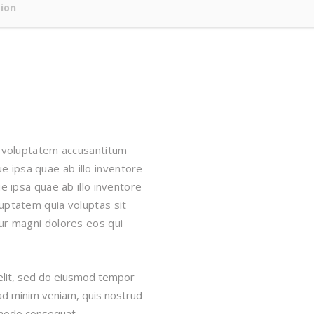
tion
it voluptatem accusantitum
 ipsa quae ab illo inventore
ue ipsa quae ab illo inventore
uptatem quia voluptas sit
tur magni dolores eos qui
 elit, sed do eiusmod tempor
 ad minim veniam, quis nostrud
ommodo consequat.