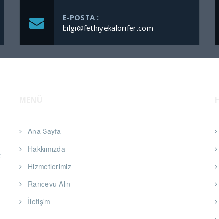
E-POSTA :
bilgi@fethiyekalorifer.com
MENÜ
Ana Sayfa
Hakkımızda
t
Hizmetlerimiz
Randevu Alın
İletişim