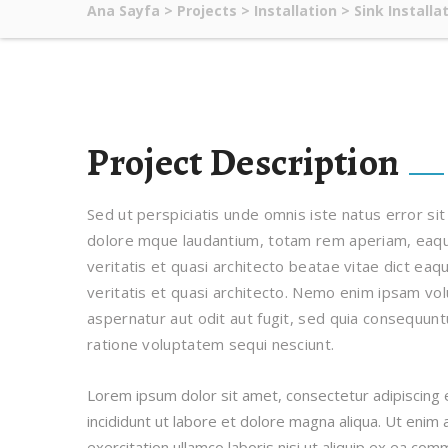
Ana Sayfa
>
Projects
>
Installation
>
Sink Installa
Project Description
Sed ut perspiciatis unde omnis iste natus error s
dolore mque laudantium, totam rem aperiam, eaque
veritatis et quasi architecto beatae vitae dict eaq
veritatis et quasi architecto. Nemo enim ipsam vol
aspernatur aut odit aut fugit, sed quia consequun
ratione voluptatem sequi nesciunt.
Lorem ipsum dolor sit amet, consectetur adipiscing
incididunt ut labore et dolore magna aliqua. Ut enim
exercitation ullamco laboris nisi ut aliquip ex ea c