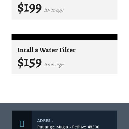
$199
Average
Intall a Water Filter
$159
Average
ADRES :
Patlangıç Muğla - Fethiye 48300