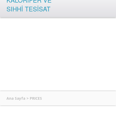
ANA SAYFA
HAKKIMIZDA
HIZMETLERIMIZ
SIHHI TESISAT
MEKANIK
KALORIFER
İLETIŞIM
RANDEVU
PRICES
Ana Sayfa
>
PRICES