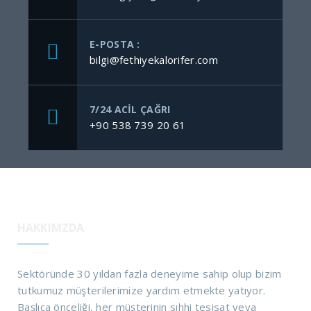
E-POSTA :
bilgi@fethiyekalorifer.com
7/24 ACİL ÇAĞRI
+90 538 739 20 61
HAKKIMZDA
Sektöründe 30 yıldan fazla deneyime sahip olup bizim
tutkumuz müşterilerimize yardım etmekte yatıyor.
Başlıca önceliği, her müşterinin sıhhi tesisat veya